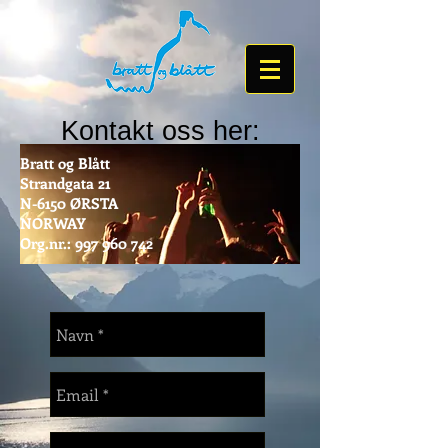
Kontakt oss her:
Bratt og Blått
Strandgata 21
N-6150 ØRSTA
NORWAY
Org.nr.:
997 960 742